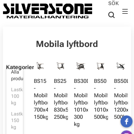
SÖK
Mobila lyftbord
Kategorier
Alla
produkter
BS15
BS25
BS30D
BS50
BS50LB
-
-
-
-
-
Lastkapacitet:
Mobilt
Mobilt
Mobilt
Mobilt
Mobilt
100
lyftbord,
lyftbord,
lyftbord,
lyftbord,
lyftbord,
kg
700x450mm,
830x500mm,
1010x520mm,
1010x520mm,
1200x8
Lastkapacitet:
150kg
250kg
300
500kg
500kg
150
kg
kg