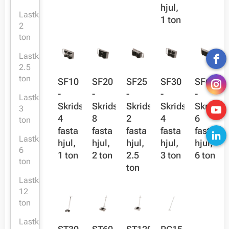
hjul,
Lastkapacitet:
1 ton
2
ton
Lastkapacitet:
2.5
ton
SF10
SF20
SF25
SF30
SF60
-
-
-
-
-
Lastkapacitet:
Skridsko,
Skridsko,
Skridsko,
Skridsko,
Skridsko
3
4
8
2
4
6
ton
fasta
fasta
fasta
fasta
fasta
Lastkapacitet:
hjul,
hjul,
hjul,
hjul,
hjul,
6
1 ton
2 ton
2.5
3 ton
6 ton
ton
ton
Lastkapacitet:
12
ton
Lastkapacitet: