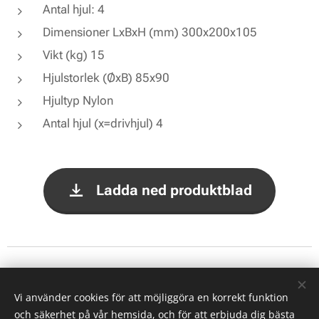
Antal hjul: 4
Dimensioner LxBxH (mm) 300x200x105
Vikt (kg) 15
Hjulstorlek (ØxB) 85x90
Hjultyp Nylon
Antal hjul (x=drivhjul) 4
Ladda ned produktblad
© 2026 Alla rättigheter reserverade
Vi använder cookies för att möjliggöra en korrekt funktion
Cookies
och säkerhet på vår hemsida, och för att erbjuda dig bästa