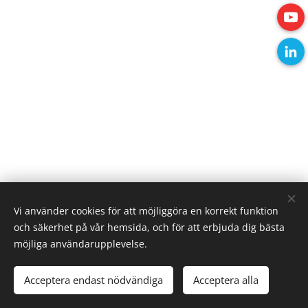
Vi använder cookies för att möjliggöra en korrekt funktion
© 2026 Alla rättigheter reserverade
och säkerhet på vår hemsida, och för att erbjuda dig bästa
Cookies
möjliga användarupplevelse.
Språk
Acceptera endast nödvändiga
Acceptera alla
Svenska
English