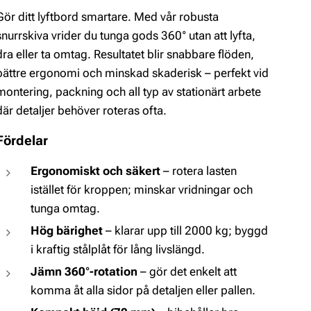
Gör ditt lyftbord smartare. Med vår robusta
snurrskiva vrider du tunga gods 360° utan att lyfta,
dra eller ta omtag. Resultatet blir snabbare flöden,
bättre ergonomi och minskad skaderisk – perfekt vid
montering, packning och all typ av stationärt arbete
där detaljer behöver roteras ofta.
Fördelar
Ergonomiskt och säkert
– rotera lasten
istället för kroppen; minskar vridningar och
tunga omtag.
Hög bärighet
– klarar upp till 2000 kg; byggd
i kraftig stålplåt för lång livslängd.
Jämn 360°-rotation
– gör det enkelt att
komma åt alla sidor på detaljen eller pallen.