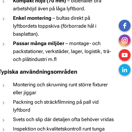
Kompakt höjd (70 mm)
– bibehåller bra
arbetshöjd även på låga lyftbord.
Enkel montering
– bultas direkt på
lyftbordets toppskiva (förborrade hål i
basplattan).
Passar många miljöer
– montage- och
packstationer, verkstäder, lager, logistik, trä-
och plåtindustri m.fl
Typiska användningsområden
Montering och skruvning runt större fixturer
eller jiggar
Packning och sträckfilmning på pall vid
lyftbord
Svets och slip där detaljen ofta behöver vridas
Inspektion och kvalitetskontroll runt tunga