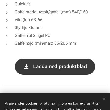
Quicklift
Gaffelbredd, totalt/gaffel (mm) 540/160
Vikt (kg) 63-66
Styrhjul Gummi
Gaffelhjul Singel PU
Gaffelhöjd (min/max) 85/205 mm
Ladda ned produktblad
© 2026 Alla rättigheter reserverade
Vi använder cookies för att möjliggöra en korrekt funktion
Cookies
och säkerhet på vår hemsida, och för att erbjuda dig bästa