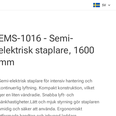
SV
EMS-1016 - Semi-
elektrisk staplare, 1600
mm
Semi-elektrisk staplare för intensiv hantering och
kontinuerlig lyftning. Kompakt konstruktion, vilket
ger en liten vändradie. Snabba lyft- och
sänkhastigheter.Lätt och mjuk styrning gör staplaren
smidig och säker att använda. Ergonomiskt
utformade handtag och inbyggd laddare.