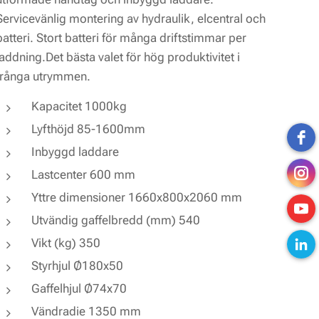
Servicevänlig montering av hydraulik, elcentral och
batteri. Stort batteri för många driftstimmar per
laddning.Det bästa valet för hög produktivitet i
trånga utrymmen.
Kapacitet 1000kg
Lyfthöjd 85-1600mm
Inbyggd laddare
Lastcenter 600 mm
Yttre dimensioner 1660x800x2060 mm
Utvändig gaffelbredd (mm) 540
Vikt (kg) 350
Styrhjul Ø180x50
Gaffelhjul Ø74x70
Vändradie 1350 mm