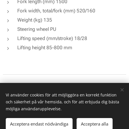
Fork length (mm) 1500
Fork width, total/fork (mm) 520/160
Weight (kg) 135
Steering wheel PU
Lifting speed (mm/stroke) 18/28
Lifting height 85-800 mm
© 2026 All rights reserved
Vi använder cookies för att möjliggöra en korrekt funktion
Cookies
och säkerhet på vår hemsida, och för att erbjuda dig bästa
Languages
möjliga användarupplevelse.
Svenska
English
Acceptera endast nödvändiga
Acceptera alla