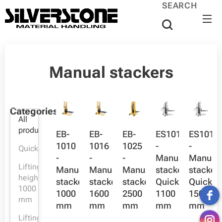
SEARCH
Manual stackers
Categories
All
products
EB-
EB-
EB-
ES1011
ES1015
1010
1016
1025
-
-
Quicklift
-
-
-
Manual
Manual
Lifting
Manual
Manual
Manual
stacker,
stacker,
height:
stacker,
stacker,
stacker,
Quicklift,
Quicklift
1000
1000
1600
2500
1100
1500
mm
mm
mm
mm
mm
mm
Lifting